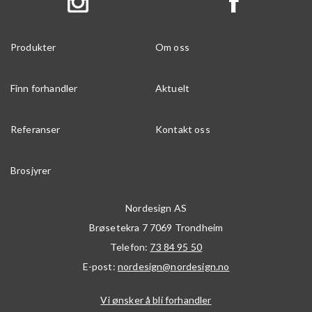
Produkter
Om oss
Finn forhandler
Aktuelt
Referanser
Kontakt oss
Brosjyrer
Nordesign AS
Brøsetekra 7
7069
Trondheim
Telefon:
73 84 95 50
E-post:
nordesign@nordesign.no
Vi ønsker å bli forhandler