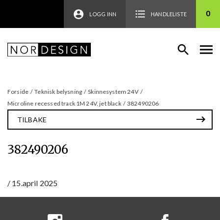
0
LOGG INN
HANDLELISTE
Forside
/
Teknisk belysning
/
Skinnesystem 24V
/
Microline recessed track 1M 24V, jet black
/
382490206
TILBAKE
382490206
/
15.april 2025