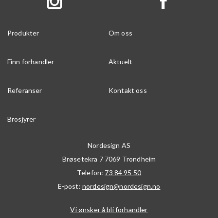
Produkter
Om oss
Finn forhandler
Aktuelt
Referanser
Kontakt oss
Brosjyrer
Nordesign AS
Brøsetekra 7
7069
Trondheim
Telefon:
73 84 95 50
E-post:
nordesign@nordesign.no
Vi ønsker å bli forhandler