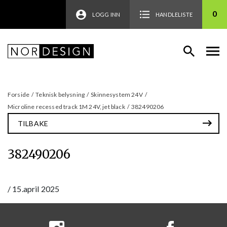
0
LOGG INN
HANDLELISTE
Forside
/
Teknisk belysning
/
Skinnesystem 24V
/
Microline recessed track 1M 24V, jet black
/
382490206
TILBAKE
382490206
/
15.april 2025