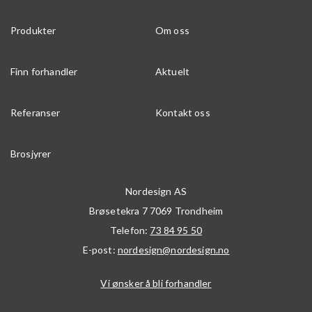
Produkter
Om oss
Finn forhandler
Aktuelt
Referanser
Kontakt oss
Brosjyrer
Nordesign AS
Brøsetekra 7
7069
Trondheim
Telefon:
73 84 95 50
E-post:
nordesign@nordesign.no
Vi ønsker å bli forhandler