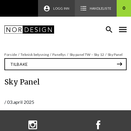
0
LOGG INN
HANDLELISTE
Forside
/
Teknisk belysning
/
Panellys
/
Sky panel TW – Sky 12
/
Sky Panel
TILBAKE
Sky Panel
/
03.april 2025