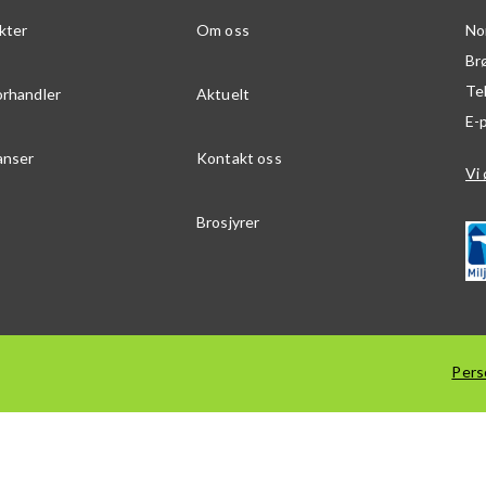
kter
Om oss
No
Br
Te
orhandler
Aktuelt
E-
anser
Kontakt oss
Vi 
Brosjyrer
Pers