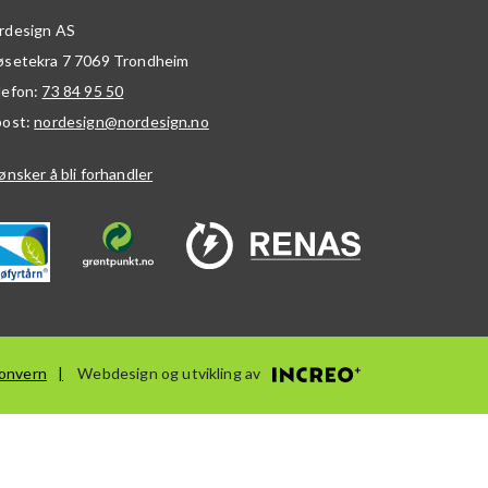
rdesign AS
øsetekra 7
7069
Trondheim
lefon:
73 84 95 50
post:
nordesign@nordesign.no
ønsker å bli forhandler
onvern
Webdesign og utvikling av