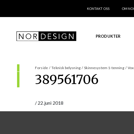
KONTAKT OSS
OM NO
PRODUKTER
Forside
/
Teknisk belysning
/
Skinnesystem 1-tenning
/
Vox
389561706
/
22.juni 2018