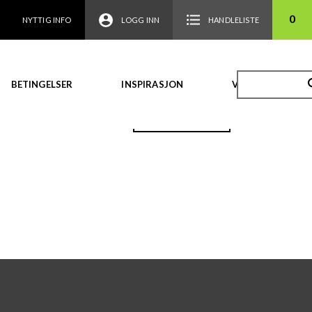
0
NYTTIG INFO
LOGG INN
HANDLELISTE
BETINGELSER
INSPIRASJON
VIDEO
TILBAKE