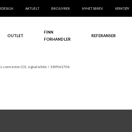
RDESIGN
AKTUELT
BROSJYRER
NYHETSBREV
VERKTØY
FINN
OUTLET
REFERANSER
FORHANDLER
 L-connector (O), signal white
/
389561706