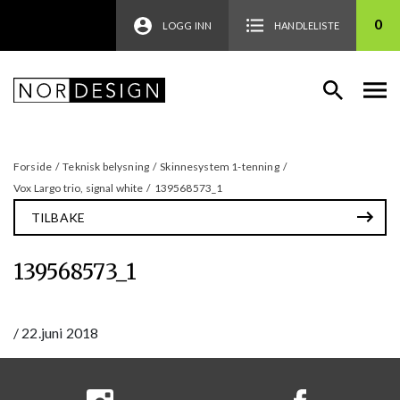
0
LOGG INN
HANDLELISTE
Forside
/
Teknisk belysning
/
Skinnesystem 1-tenning
/
Vox Largo trio, signal white
/
139568573_1
TILBAKE
139568573_1
/
22.juni 2018