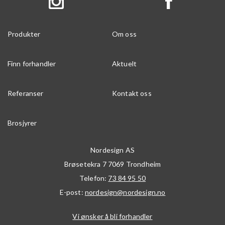
Produkter
Om oss
Finn forhandler
Aktuelt
Referanser
Kontakt oss
Brosjyrer
Nordesign AS
Brøsetekra 7
7069
Trondheim
Telefon:
73 84 95 50
E-post:
nordesign@nordesign.no
Vi ønsker å bli forhandler