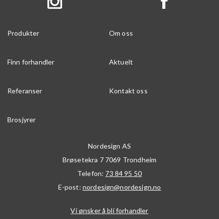
Produkter
Om oss
Finn forhandler
Aktuelt
Referanser
Kontakt oss
Brosjyrer
Nordesign AS
Brøsetekra 7
7069
Trondheim
Telefon:
73 84 95 50
E-post:
nordesign@nordesign.no
Vi ønsker å bli forhandler