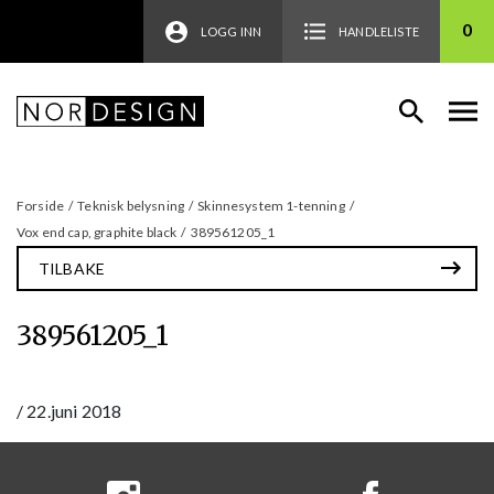
0
LOGG INN
HANDLELISTE
Forside
/
Teknisk belysning
/
Skinnesystem 1-tenning
/
Vox end cap, graphite black
/
389561205_1
TILBAKE
389561205_1
/
22.juni 2018