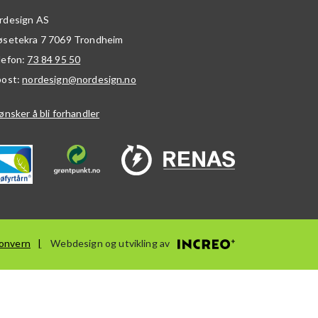
rdesign AS
øsetekra 7
7069
Trondheim
lefon:
73 84 95 50
post:
nordesign@nordesign.no
ønsker å bli forhandler
onvern
Webdesign og utvikling av