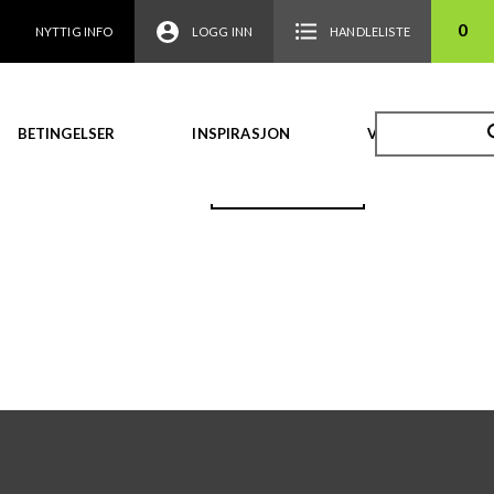
0
NYTTIG INFO
LOGG INN
HANDLELISTE
BETINGELSER
INSPIRASJON
VIDEO
TILBAKE