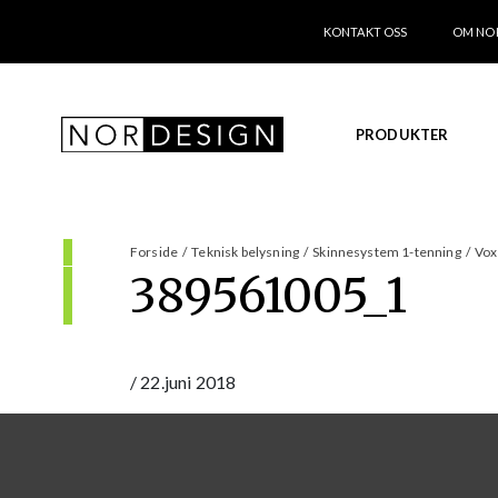
KONTAKT OSS
OM NO
PRODUKTER
Forside
/
Teknisk belysning
/
Skinnesystem 1-tenning
/
Vox
389561005_1
/
22.juni 2018