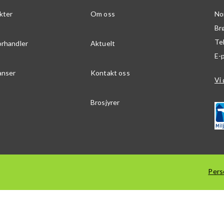
kter
Om oss
No
Br
Te
orhandler
Aktuelt
E-
anser
Kontakt oss
Vi 
Brosjyrer
Pers