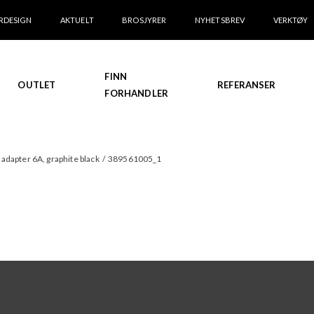
RDESIGN
AKTUELT
BROSJYRER
NYHETSBREV
VERKTØY
FINN
OUTLET
REFERANSER
FORHANDLER
 adapter 6A, graphite black
/
389561005_1