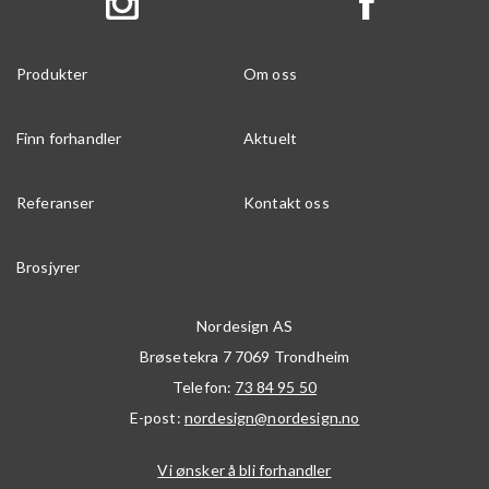
Produkter
Om oss
Finn forhandler
Aktuelt
Referanser
Kontakt oss
Brosjyrer
Nordesign AS
Brøsetekra 7
7069
Trondheim
Telefon:
73 84 95 50
E-post:
nordesign@nordesign.no
Vi ønsker å bli forhandler