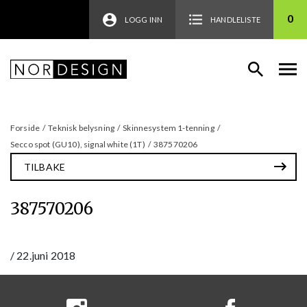
0
LOGG INN
HANDLELISTE
Forside
/
Teknisk belysning
/
Skinnesystem 1-tenning
/
Secco spot (GU10), signal white (1T)
/
387570206
TILBAKE
387570206
/
22.juni 2018