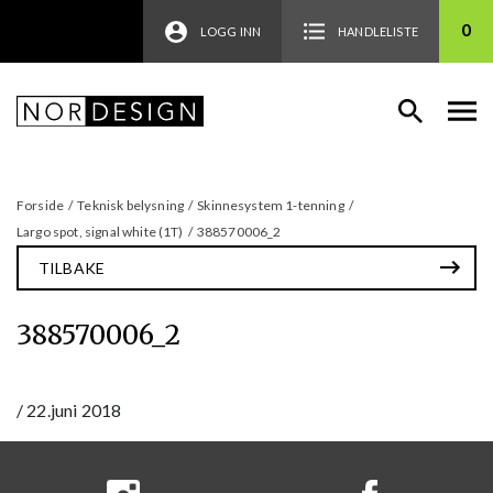
0
LOGG INN
HANDLELISTE
Forside
/
Teknisk belysning
/
Skinnesystem 1-tenning
/
Largo spot, signal white (1T)
/
388570006_2
TILBAKE
388570006_2
/
22.juni 2018