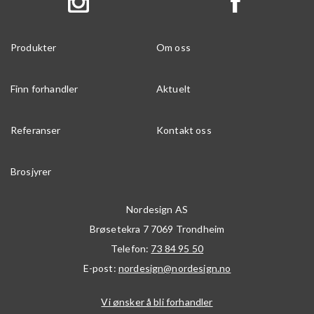
Produkter
Om oss
Finn forhandler
Aktuelt
Referanser
Kontakt oss
Brosjyrer
Nordesign AS
Brøsetekra 7
7069
Trondheim
Telefon:
73 84 95 50
E-post:
nordesign@nordesign.no
Vi ønsker å bli forhandler