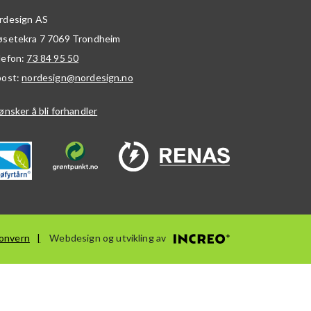
rdesign AS
øsetekra 7
7069
Trondheim
lefon:
73 84 95 50
post:
nordesign@nordesign.no
ønsker å bli forhandler
onvern
Webdesign og utvikling av