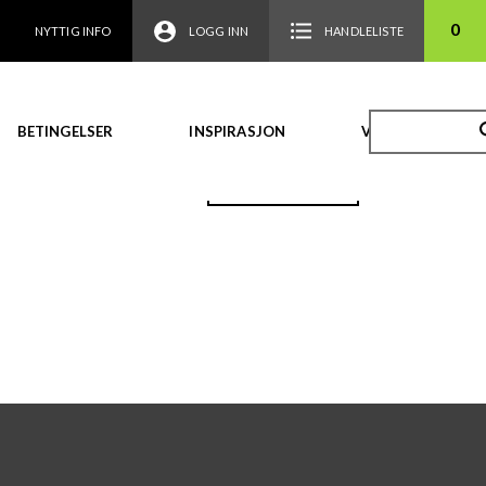
0
NYTTIG INFO
LOGG INN
HANDLELISTE
BETINGELSER
INSPIRASJON
VIDEO
TILBAKE