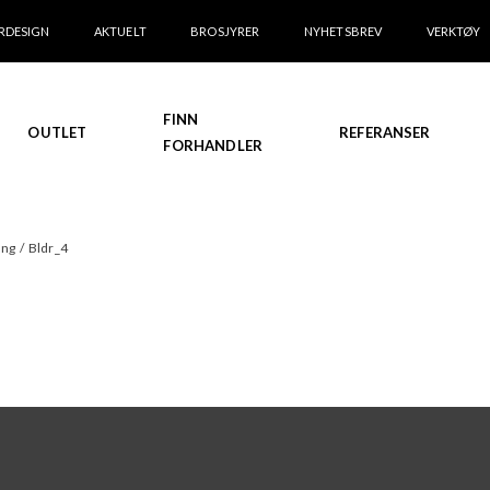
RDESIGN
AKTUELT
BROSJYRER
NYHETSBREV
VERKTØY
FINN
OUTLET
REFERANSER
FORHANDLER
ing
/
Bldr_4