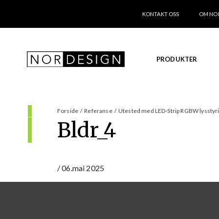
KONTAKT OSS
OM NO
PRODUKTER
Forside
/
Referanse
/
Utested med LED-Strip RGBW lysstyr
Bldr_4
/
06.mai 2025