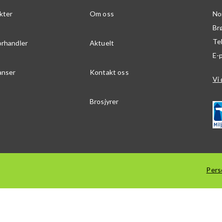
kter
Om oss
No
Br
Te
orhandler
Aktuelt
E-
anser
Kontakt oss
Vi 
Brosjyrer
Pers