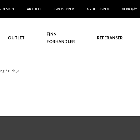
RDESIGN
AKTUELT
BROSJYRER
NYHETSBREV
VERKTØY
FINN
OUTLET
REFERANSER
FORHANDLER
ing
/
Bldr_3