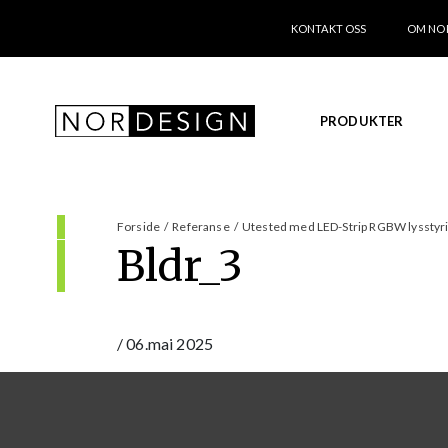
KONTAKT OSS
OM NO
PRODUKTER
Forside
/
Referanse
/
Utested med LED-Strip RGBW lysstyr
Bldr_3
/
06.mai 2025