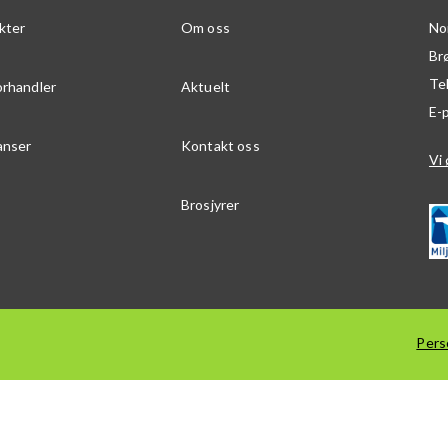
kter
Om oss
No
Br
Te
orhandler
Aktuelt
E-
anser
Kontakt oss
Vi 
Brosjyrer
Pers