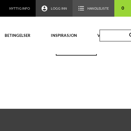
0
NYTTIG INFO
LOGG INN
HANDLELISTE
BETINGELSER
INSPIRASJON
VIDEO
TILBAKE