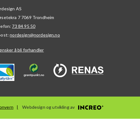
rdesign AS
øsetekra 7
7069
Trondheim
lefon:
73 84 95 50
post:
nordesign@nordesign.no
ønsker å bli forhandler
onvern
Webdesign og utvikling av