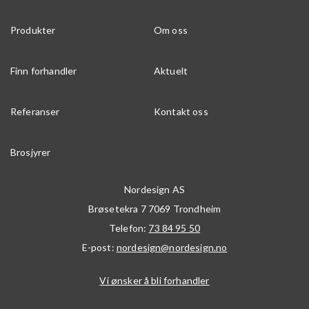
Produkter
Om oss
Finn forhandler
Aktuelt
Referanser
Kontakt oss
Brosjyrer
Nordesign AS
Brøsetekra 7
7069
Trondheim
Telefon:
73 84 95 50
E-post:
nordesign@nordesign.no
Vi ønsker å bli forhandler