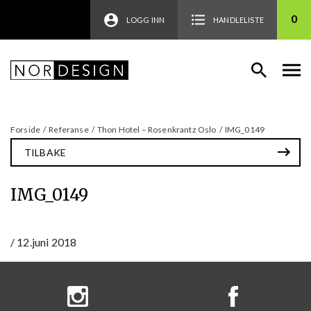
0
LOGG INN
HANDLELISTE
Forside
/
Referanse
/
Thon Hotel – Rosenkrantz Oslo
/
IMG_0149
TILBAKE
IMG_0149
/
12.juni 2018