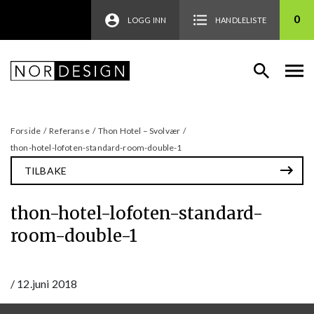
0
LOGG INN
HANDLELISTE
Forside
/
Referanse
/
Thon Hotel – Svolvær
/
thon-hotel-lofoten-standard-room-double-1
TILBAKE
thon-hotel-lofoten-standard-
room-double-1
/
12.juni 2018