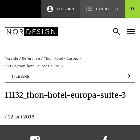
0
LOGG INN
HANDLELISTE
Forside
/
Referanse
/
Thon Hotel – Europa
/
11132_thon-hotel-europa-suite-3
TILBAKE
11132_thon-hotel-europa-suite-3
/
12.juni 2018