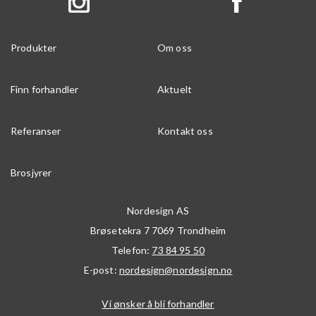
Produkter
Om oss
Finn forhandler
Aktuelt
Referanser
Kontakt oss
Brosjyrer
Nordesign AS
Brøsetekra 7
7069
Trondheim
Telefon:
73 84 95 50
E-post:
nordesign@nordesign.no
Vi ønsker å bli forhandler