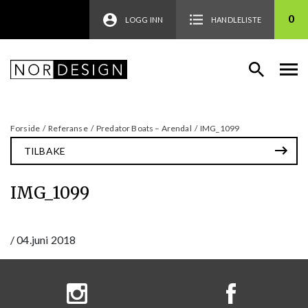
0
LOGG INN
HANDLELISTE
Forside
/
Referanse
/
Predator Boats – Arendal
/
IMG_1099
TILBAKE
IMG_1099
/
04.juni 2018