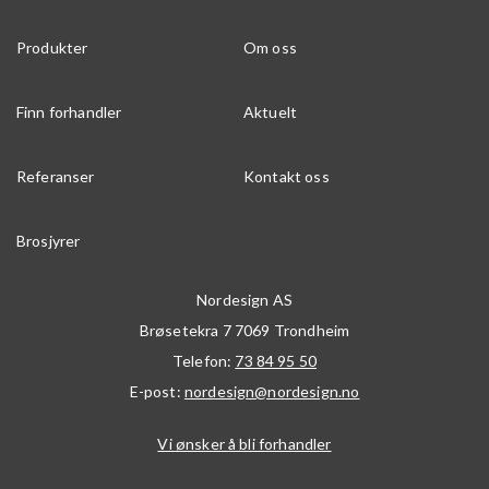
Produkter
Om oss
Finn forhandler
Aktuelt
Referanser
Kontakt oss
Brosjyrer
Nordesign AS
Brøsetekra 7
7069
Trondheim
Telefon:
73 84 95 50
E-post:
nordesign@nordesign.no
Vi ønsker å bli forhandler