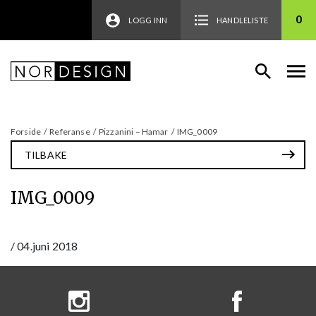
0
LOGG INN
HANDLELISTE
Forside
/
Referanse
/
Pizzanini – Hamar
/
IMG_0009
TILBAKE
IMG_0009
/
04.juni 2018