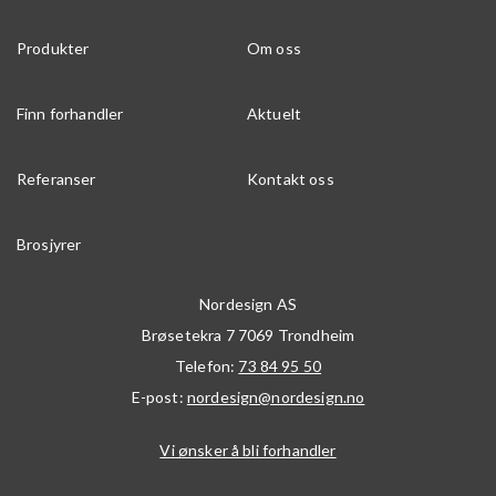
Produkter
Om oss
Finn forhandler
Aktuelt
Referanser
Kontakt oss
Brosjyrer
Nordesign AS
Brøsetekra 7
7069
Trondheim
Telefon:
73 84 95 50
E-post:
nordesign@nordesign.no
Vi ønsker å bli forhandler