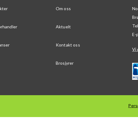
kter
Om oss
No
Br
Te
orhandler
Aktuelt
E-
anser
Kontakt oss
Vi 
Brosjyrer
Pers