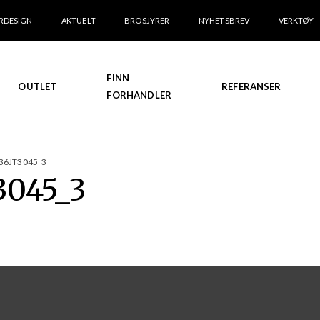
RDESIGN
AKTUELT
BROSJYRER
NYHETSBREV
VERKTØY
FINN
OUTLET
REFERANSER
FORHANDLER
6JT3045_3
045_3