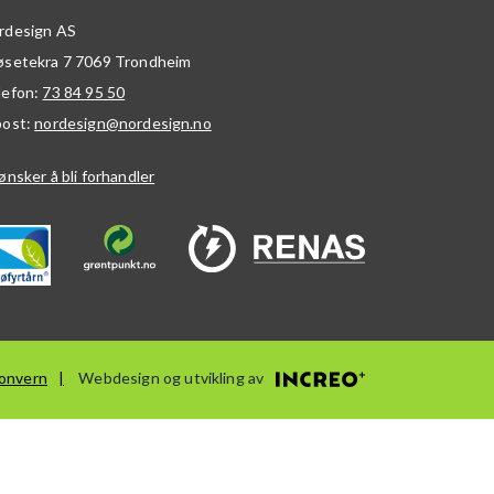
rdesign AS
øsetekra 7
7069
Trondheim
lefon:
73 84 95 50
post:
nordesign@nordesign.no
ønsker å bli forhandler
onvern
Webdesign og utvikling av