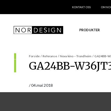
KONTAKT OSS
OM NO
PRODUKTER
Forside
/
Referanse
/
Nova kino – Trondheim
/
GA24BB-W3
GA24BB-W36JT3
/
04.mai 2018