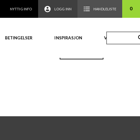
0
NYTTIG INFO
LOGG INN
HANDLELISTE
BETINGELSER
INSPIRASJON
VIDEO
TILBAKE