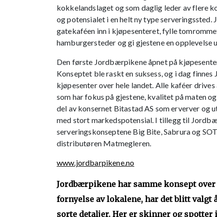
kokkelandslaget og som daglig leder av flere ko
og potensialet i en helt ny type serveringssted
gatekaféen inn i kjøpesenteret, fylle tomromm
hamburgersteder og gi gjestene en opplevelse u
Den første Jordbærpikene åpnet på kjøpesente
Konseptet ble raskt en suksess, og i dag finnes
kjøpesenter over hele landet. Alle kaféer drives
som har fokus på gjestene, kvalitet på maten og 
del av konsernet Bitastad AS som erverver og u
med stort markedspotensial. I tillegg til Jordb
serveringskonseptene Big Bite, Sabrura og SOT
distributøren Matmegleren.
www.jordbarpikene.no
Jordbærpikene har samme konsept over h
fornyelse av lokalene, har det blitt valgt
sorte detaljer. Her er skinner og spotter