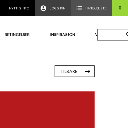
0
NYTTIG INFO
LOGG INN
HANDLELISTE
BETINGELSER
INSPIRASJON
VIDEO
TILBAKE