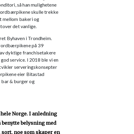
nditori, så han mulighetene
. Jordbærpikene skulle trekke
et mellom bakeri og
tover det vanlige.
ret Byhaven i Trondheim.
 Jordbærpikene på 39
 av dyktige franchisetakere
god service. I 2018 ble vi en
tvikler serveringskonsepter
ærpikene eier Bitastad
 bar & burger og
ele Norge. I anledning
 å benytte belysning med
 i sort, noe som skaper en