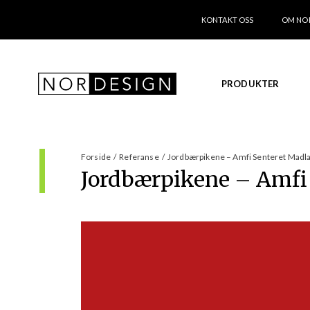
KONTAKT OSS
OM NO
PRODUKTER
Forside
/
Referanse
/
Jordbærpikene – Amfi Senteret Madl
Jordbærpikene – Amfi