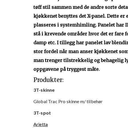
tøff stil sammen med de andre sorte detal
kjøkkenet benyttes det X-panel. Dette e
plasseres i systemhimling. Panelet har IP
stå i krevende områder hvor det er fare 
damp etc. I tillegg har panelet lav blendi
stor fordel når man anser kjøkkenet som
man trenger tilstrekkelig og behagelig l
oppgavene på tryggest måte.
Produkter:
3T-skinne
Global Trac Pro skinne m/ tilbehør
3T-spot
Arietta