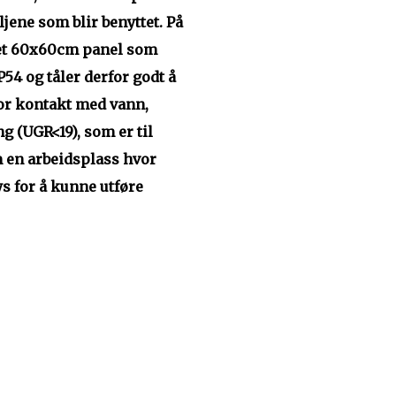
jene som blir benyttet. På
r et 60x60cm panel som
54 og tåler derfor godt å
for kontakt med vann,
ng (UGR<19), som er til
 en arbeidsplass hvor
ys for å kunne utføre