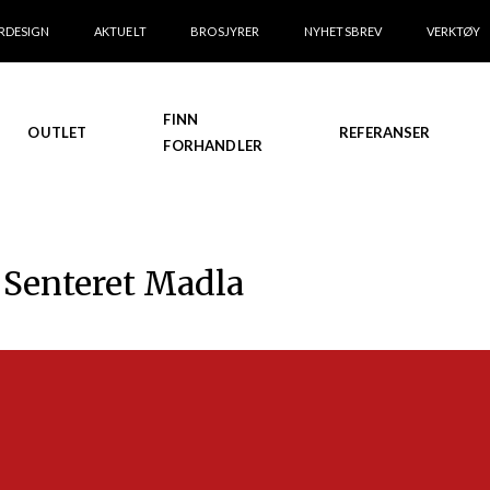
RDESIGN
AKTUELT
BROSJYRER
NYHETSBREV
VERKTØY
FINN
OUTLET
REFERANSER
FORHANDLER
a
 Senteret Madla