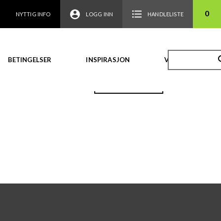
0
NYTTIG INFO
LOGG INN
HANDLELISTE
BETINGELSER
INSPIRASJON
VIDEO
TILBAKE