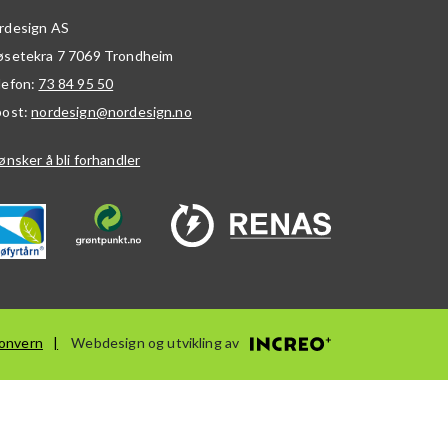
rdesign AS
øsetekra 7
7069
Trondheim
lefon:
73 84 95 50
post:
nordesign@nordesign.no
ønsker å bli forhandler
onvern
Webdesign og utvikling av