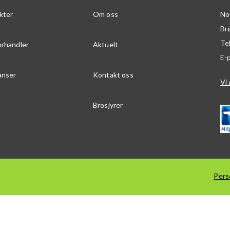
kter
Om oss
No
Br
Te
orhandler
Aktuelt
E-
anser
Kontakt oss
Vi 
Brosjyrer
Pers