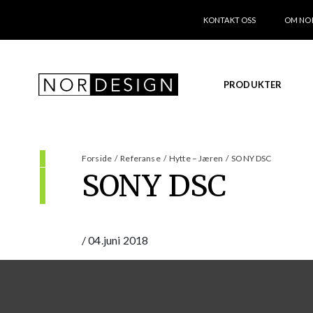
KONTAKT OSS
OM NO
PRODUKTER
Forside
/
Referanse
/
Hytte – Jæren
/
SONY DSC
SONY DSC
/
04.juni 2018