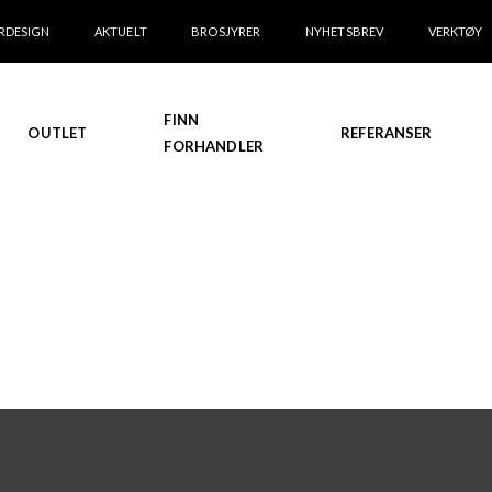
RDESIGN
AKTUELT
BROSJYRER
NYHETSBREV
VERKTØY
FINN
OUTLET
REFERANSER
FORHANDLER