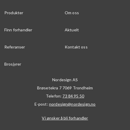
Produkter
Om oss
Finn forhandler
Aktuelt
Referanser
Kontakt oss
Brosjyrer
Nordesign AS
Brøsetekra 7
7069
Trondheim
Telefon:
73 84 95 50
E-post:
nordesign@nordesign.no
Vi ønsker å bli forhandler