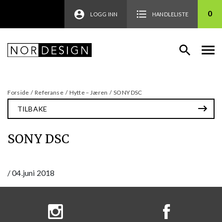
0
LOGG INN
HANDLELISTE
Forside
/
Referanse
/
Hytte – Jæren
/
SONY DSC
TILBAKE
SONY DSC
/
04.juni 2018