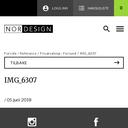
0
LOGG INN
HANDLELISTE
Forside
/
Referanse
/
Frisørsalong – Farsund
/
IMG_6307
TILBAKE
IMG_6307
/
05.juni 2018