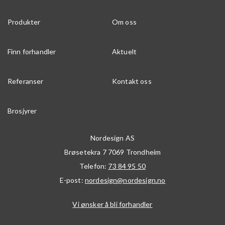
Produkter
Om oss
Finn forhandler
Aktuelt
Referanser
Kontakt oss
Brosjyrer
Nordesign AS
Brøsetekra 7
7069
Trondheim
Telefon:
73 84 95 50
E-post:
nordesign@nordesign.no
Vi ønsker å bli forhandler