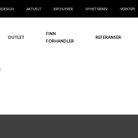
RDESIGN
AKTUELT
BROSJYRER
NYHETSBREV
VERKTØY
FINN
OUTLET
REFERANSER
FORHANDLER
C