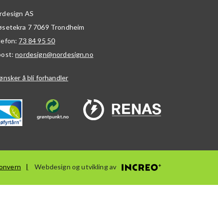
rdesign AS
øsetekra 7
7069
Trondheim
lefon:
73 84 95 50
post:
nordesign@nordesign.no
ønsker å bli forhandler
onvern
Webdesign og utvikling av