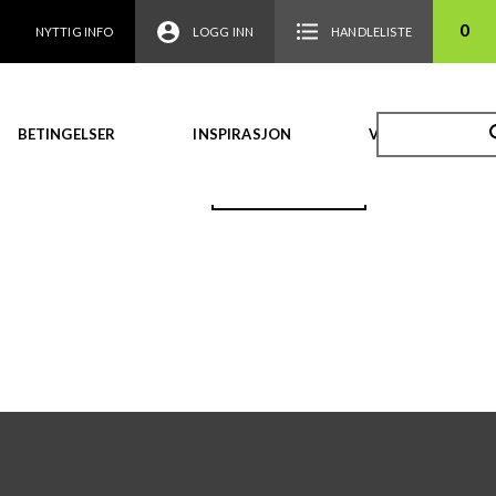
0
NYTTIG INFO
LOGG INN
HANDLELISTE
BETINGELSER
INSPIRASJON
VIDEO
TILBAKE