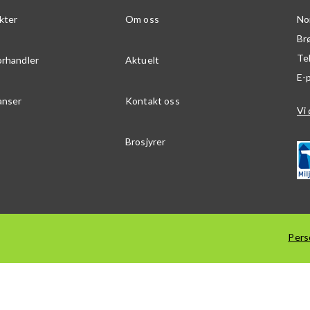
kter
Om oss
No
Br
Te
orhandler
Aktuelt
E-
anser
Kontakt oss
Vi 
Brosjyrer
Pers