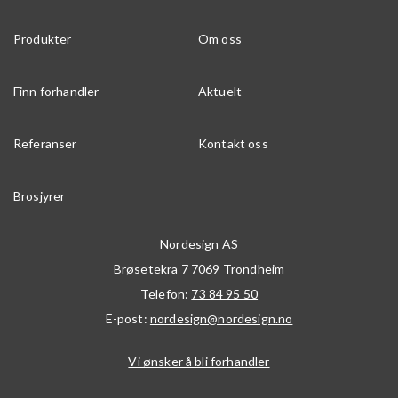
Produkter
Om oss
Finn forhandler
Aktuelt
Referanser
Kontakt oss
Brosjyrer
Nordesign AS
Brøsetekra 7
7069
Trondheim
Telefon:
73 84 95 50
E-post:
nordesign@nordesign.no
Vi ønsker å bli forhandler