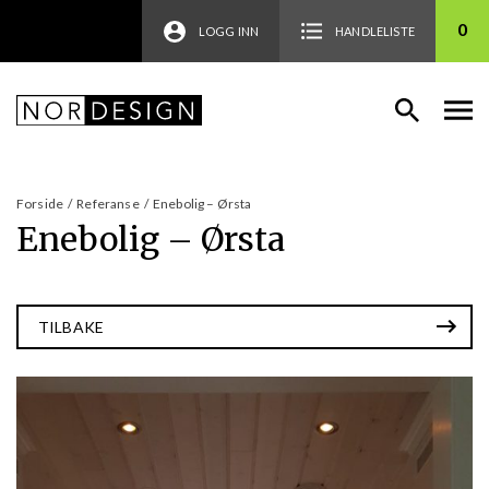
0
LOGG INN
HANDLELISTE
Forside
/
Referanse
/
Enebolig – Ørsta
Enebolig – Ørsta
TILBAKE