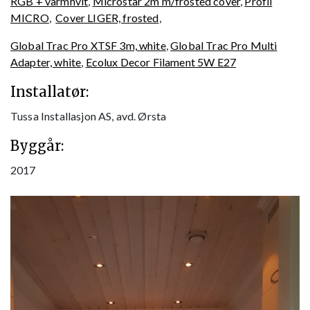
RGB + varmhvit
,
Microstar 2m m/frosted cover
,
Profil
MICRO
,
Cover LIGER, frosted
,
Global Trac Pro XTSF 3m, white
,
Global Trac Pro Multi
Adapter, white
,
Ecolux Decor Filament 5W E27
Installatør:
Tussa Installasjon AS, avd. Ørsta
Byggår:
2017