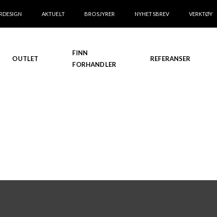
RDESIGN
AKTUELT
BROSJYRER
NYHETSBREV
VERKTØY
FINN
OUTLET
REFERANSER
FORHANDLER