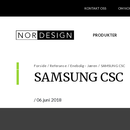
KONTAKT OSS
OM NO
PRODUKTER
Forside
/
Referanse
/
Enebolig – Jæren
/
SAMSUNG CSC
SAMSUNG CSC
/
06.juni 2018