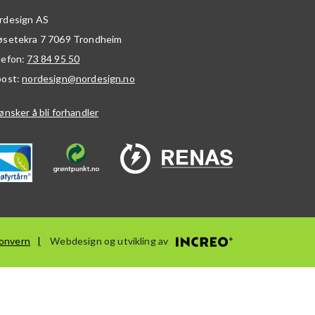
rdesign AS
øsetekra 7
7069
Trondheim
lefon:
73 84 95 50
post:
nordesign@nordesign.no
ønsker å bli forhandler
onvern
Webdesign og utvikling av