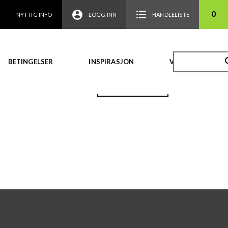
0
NYTTIG INFO
LOGG INN
HANDLELISTE
BETINGELSER
INSPIRASJON
VIDEO
TILBAKE