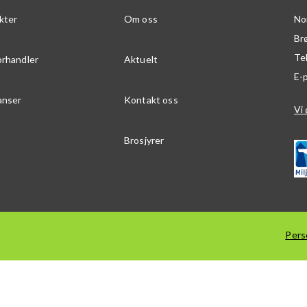
kter
Om oss
No
Br
Te
orhandler
Aktuelt
E-
anser
Kontakt oss
Vi 
Brosjyrer
Pers