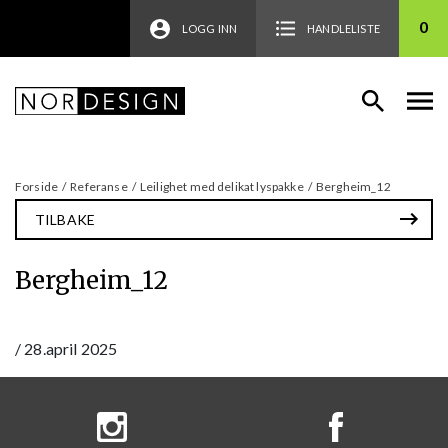
0
LOGG INN
HANDLELISTE
Forside
/
Referanse
/
Leilighet med delikat lyspakke
/
Bergheim_12
TILBAKE
Bergheim_12
/
28.april 2025