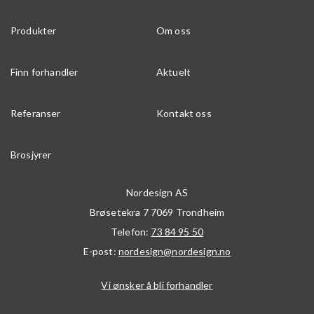
Produkter
Om oss
Finn forhandler
Aktuelt
Referanser
Kontakt oss
Brosjyrer
Nordesign AS
Brøsetekra 7
7069
Trondheim
Telefon:
73 84 95 50
E-post:
nordesign@nordesign.no
Vi ønsker å bli forhandler