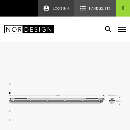
0
LOGG INN
HANDLELISTE