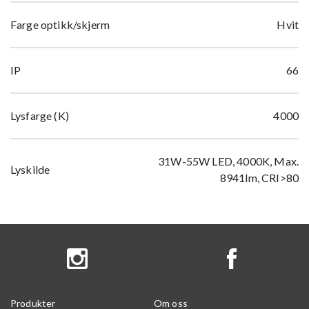
Farge optikk/skjerm
Hvit
IP
66
Lysfarge (K)
4000
31W-55W LED, 4000K, Max.
Lyskilde
8941lm, CRI>80
Produkter
Om oss