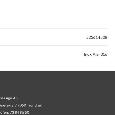
523614508
Inox Aisi 316
rdesign AS
øsetekra 7
7069
Trondheim
lefon:
73 84 95 50