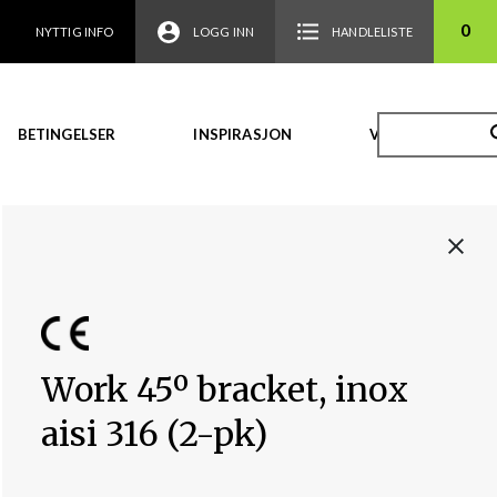
0
NYTTIG INFO
LOGG INN
HANDLELISTE
BETINGELSER
INSPIRASJON
VIDEO
Work 45º bracket, inox
aisi 316 (2-pk)