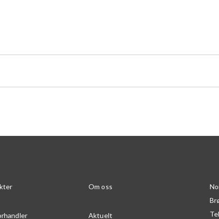
kter
Om oss
No
Br
Te
orhandler
Aktuelt