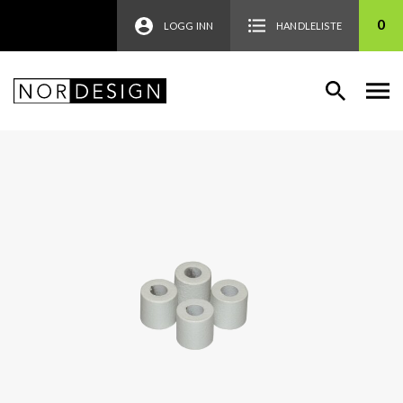
0
LOGG INN
HANDLELISTE