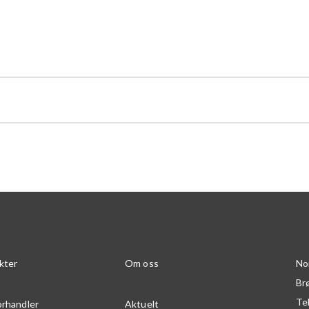
kter
Om oss
No
Br
Te
orhandler
Aktuelt