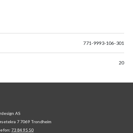
771-9993-106-301
20
rdesign AS
øsetekra 7
7069
Trondheim
lefon:
73 84 95 50