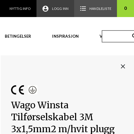
0
NYTTIG INFO
LOGG INN
HANDLELISTE
BETINGELSER
INSPIRASJON
VIDEO
Wago Winsta
Tilførselskabel 3M
3x1,5mm2 m/hvit plugg