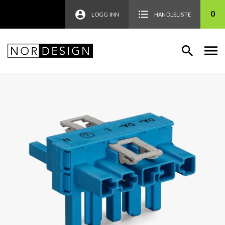
0
LOGG INN
HANDLELISTE