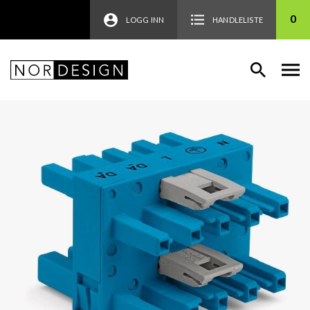
0
LOGG INN
HANDLELISTE