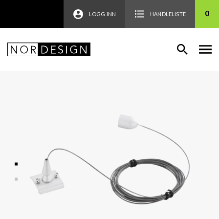
0
LOGG INN
HANDLELISTE