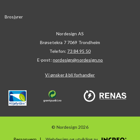
Brosjyrer
Nordesign AS
Brøsetekra 7
7069
Trondheim
Telefon:
73 84 95 50
E-post:
nordesign@nordesign.no
Vi ønsker å bli forhandler
© Nordesign 2026
Personvern
Webdesign og utvikling av