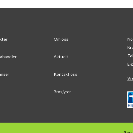
kter
Om oss
No
Br
Te
orhandler
Aktuelt
E-
anser
Kontakt oss
Vi 
Brosjyrer
Pers