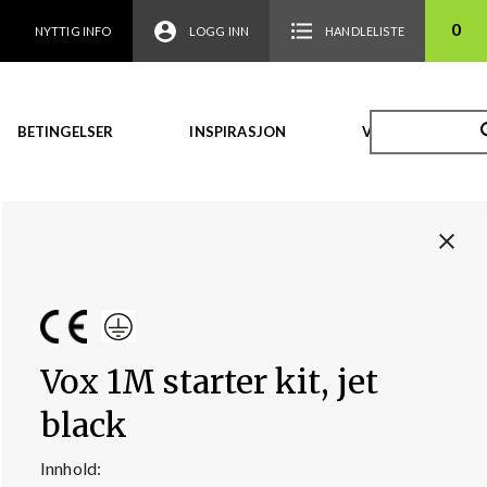
0
NYTTIG INFO
LOGG INN
HANDLELISTE
BETINGELSER
INSPIRASJON
VIDEO
Vox 1M starter kit, jet
black
Innhold: