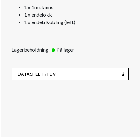
1 x 1m skinne
1 x endelokk
1 x endetilkobling (left)
Lagerbeholdning:
På lager
DATASHEET / FDV