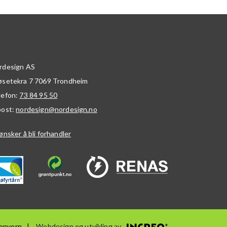
rdesign AS
øsetekra 7
7069
Trondheim
lefon:
73 84 95 50
post:
nordesign@nordesign.no
ønsker å bli forhandler
onvern
Webdesign og utvikling av