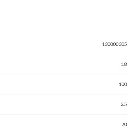
130000305
1.8
100
3.5
20