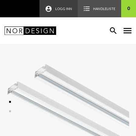
0
LOGG INN
HANDLELISTE