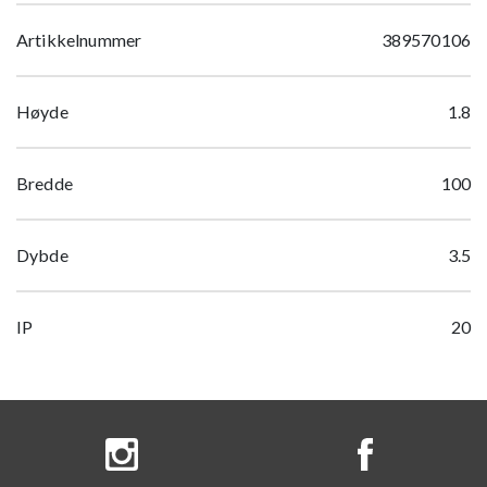
Artikkelnummer
389570106
Høyde
1.8
Bredde
100
Dybde
3.5
IP
20