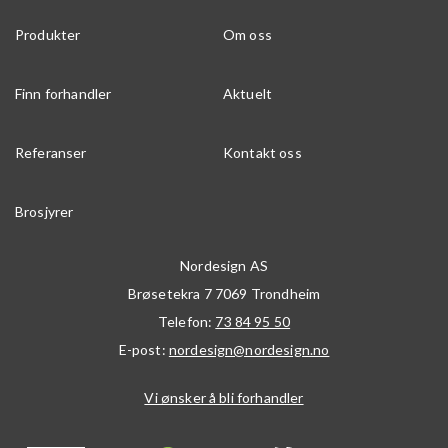
Produkter
Om oss
Finn forhandler
Aktuelt
Referanser
Kontakt oss
Brosjyrer
Nordesign AS
Brøsetekra 7
7069
Trondheim
Telefon:
73 84 95 50
E-post:
nordesign@nordesign.no
Vi ønsker å bli forhandler