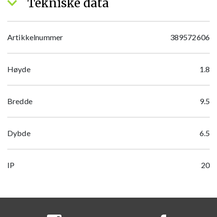
Tekniske data
Artikkelnummer
389572606
Høyde
1.8
Bredde
9.5
Dybde
6.5
IP
20