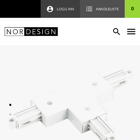
0
LOGG INN
HANDLELISTE