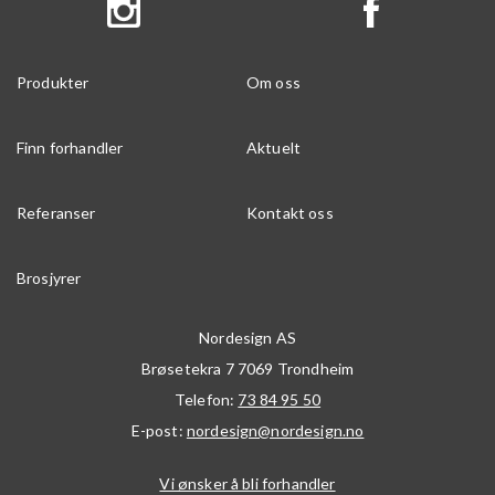
Produkter
Om oss
Finn forhandler
Aktuelt
Referanser
Kontakt oss
Brosjyrer
Nordesign AS
Brøsetekra 7
7069
Trondheim
Telefon:
73 84 95 50
E-post:
nordesign@nordesign.no
Vi ønsker å bli forhandler