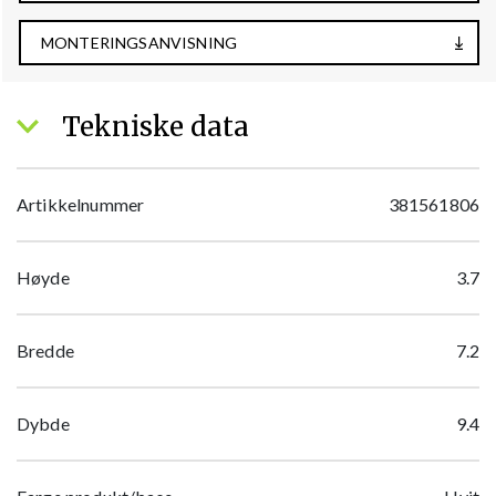
MONTERINGSANVISNING
Tekniske data
Artikkelnummer
381561806
Høyde
3.7
Bredde
7.2
Dybde
9.4