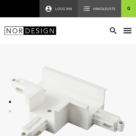
0
LOGG INN
HANDLELISTE