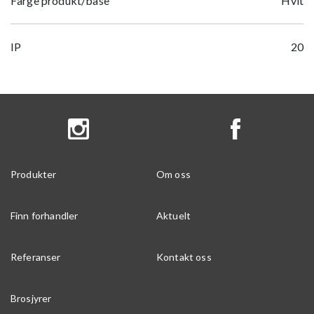
Farge produkt/base
Hvit
IP
20
Produkter
Om oss
Finn forhandler
Aktuelt
Referanser
Kontakt oss
Brosjyrer