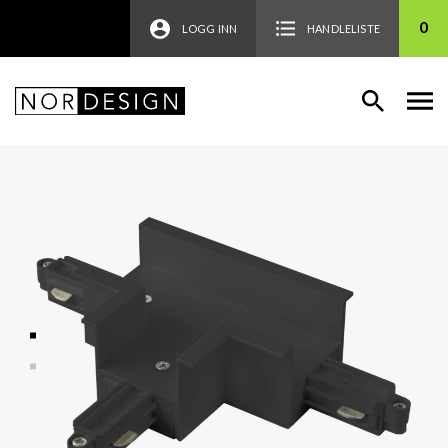
0
LOGG INN
HANDLELISTE