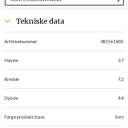
Tekniske data
Artikkelnummer
381561805
Høyde
3.7
Bredde
7.2
Dybde
9.4
Farge produkt/base
Sort