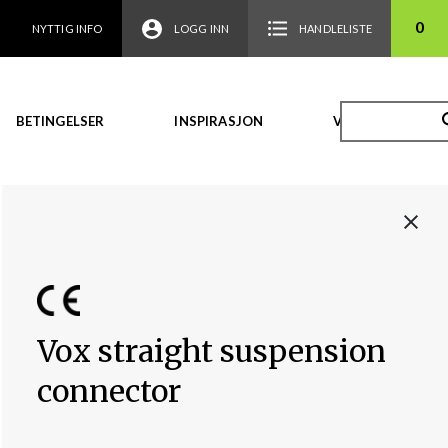
0
NYTTIG INFO
LOGG INN
HANDLELISTE
BETINGELSER
INSPIRASJON
VIDEO
Vox straight suspension
connector