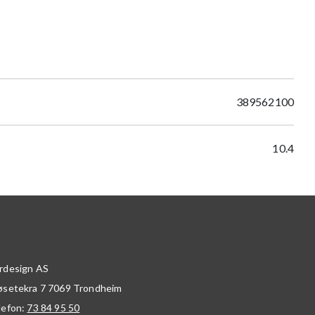
389562100
10.4
rdesign AS
øsetekra 7
7069
Trondheim
lefon:
73 84 95 50