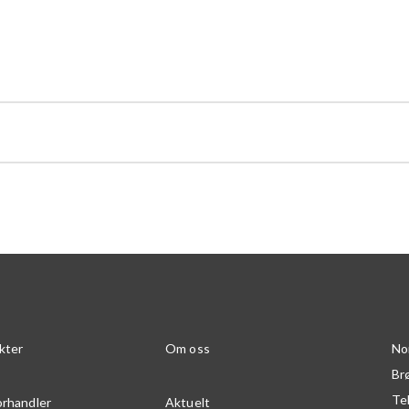
kter
Om oss
No
Br
Te
orhandler
Aktuelt