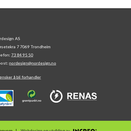
rdesign AS
øsetekra 7
7069
Trondheim
lefon:
73 84 95 50
post:
nordesign@nordesign.no
ønsker å bli forhandler
onvern
Webdesign og utvikling av