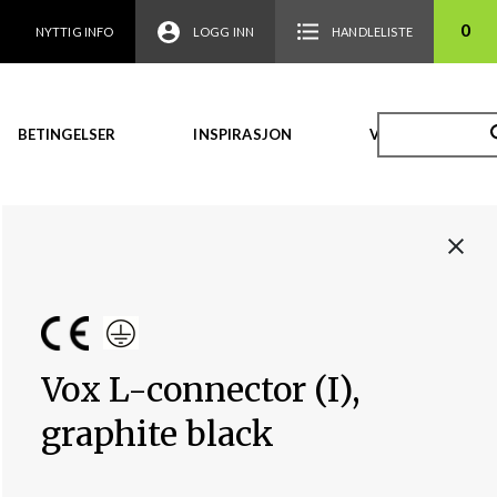
0
NYTTIG INFO
LOGG INN
HANDLELISTE
BETINGELSER
INSPIRASJON
VIDEO
Vox L-connector (I),
graphite black