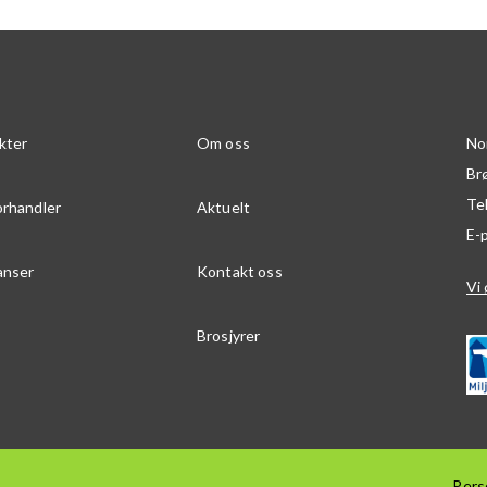
kter
Om oss
No
Br
Te
orhandler
Aktuelt
E-
anser
Kontakt oss
Vi 
Brosjyrer
Pers