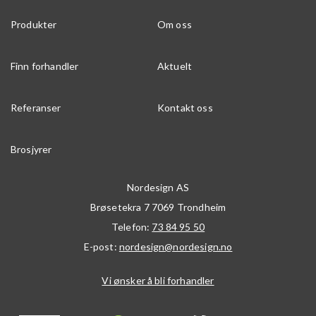
Produkter
Om oss
Finn forhandler
Aktuelt
Referanser
Kontakt oss
Brosjyrer
Nordesign AS
Brøsetekra 7
7069
Trondheim
Telefon:
73 84 95 50
E-post:
nordesign@nordesign.no
Vi ønsker å bli forhandler