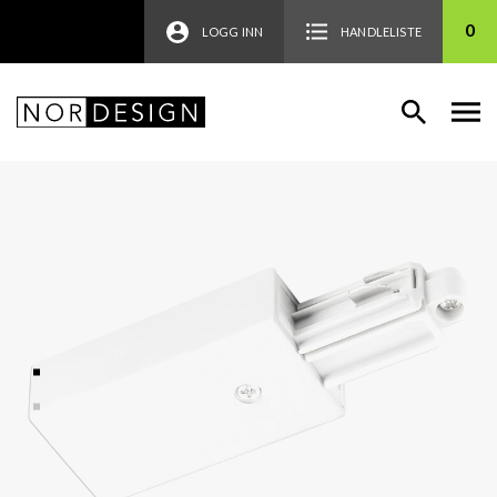
0
LOGG INN
HANDLELISTE