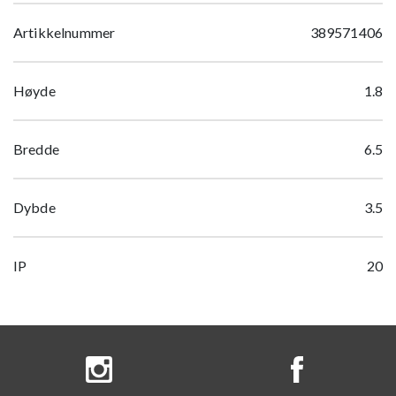
Artikkelnummer
389571406
Høyde
1.8
Bredde
6.5
Dybde
3.5
IP
20