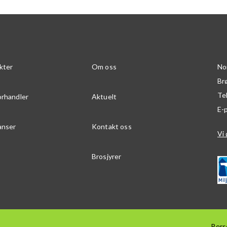
kter
Om oss
No
Br
Te
orhandler
Aktuelt
E-
anser
Kontakt oss
Vi 
Brosjyrer
Pers