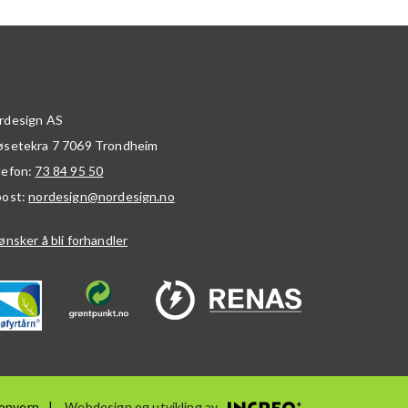
rdesign AS
øsetekra 7
7069
Trondheim
lefon:
73 84 95 50
post:
nordesign@nordesign.no
ønsker å bli forhandler
onvern
Webdesign og utvikling av