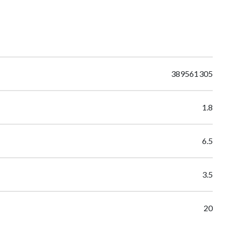
389561305
1.8
6.5
3.5
20