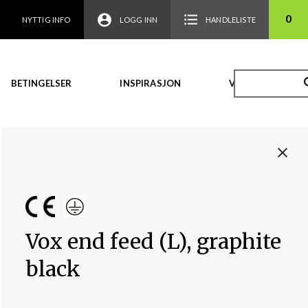
0
NYTTIG INFO
LOGG INN
HANDLELISTE
BETINGELSER
INSPIRASJON
VIDEO
Vox end feed (L), graphite
black