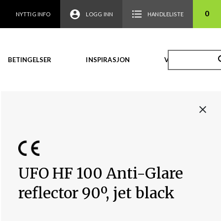
0
NYTTIG INFO
LOGG INN
HANDLELISTE
BETINGELSER
INSPIRASJON
VIDEO
UFO HF 100 Anti-Glare
reflector 90º, jet black