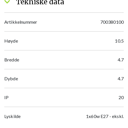
Tekniske data
Artikkelnummer
700380100
Høyde
10.5
Bredde
4.7
Dybde
4.7
IP
20
Lyskilde
1x60w E27 - ekskl.