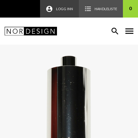
0
LOGG INN
HANDLELISTE