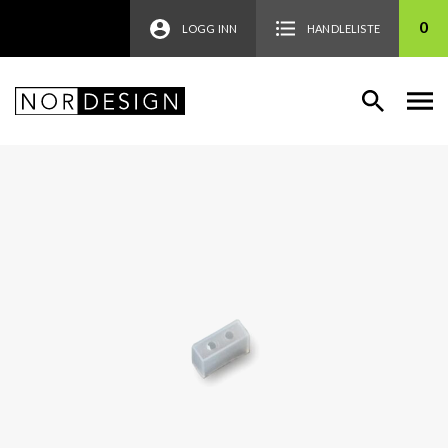
0
LOGG INN
HANDLELISTE