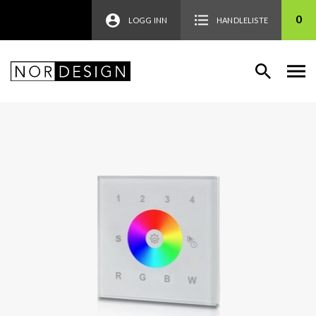
0
LOGG INN
HANDLELISTE