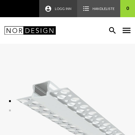
0
LOGG INN
HANDLELISTE