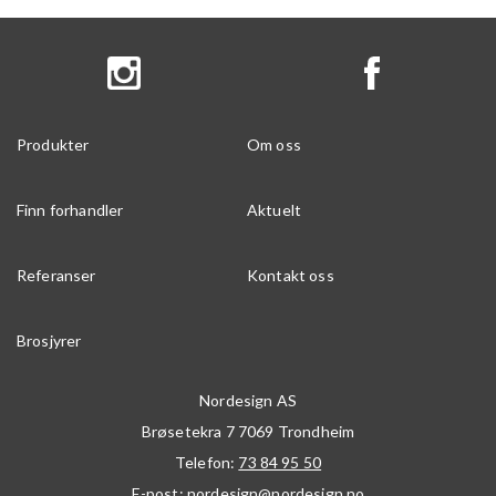
Produkter
Om oss
Finn forhandler
Aktuelt
Referanser
Kontakt oss
Brosjyrer
Nordesign AS
Brøsetekra 7
7069
Trondheim
Telefon:
73 84 95 50
E-post:
nordesign@nordesign.no