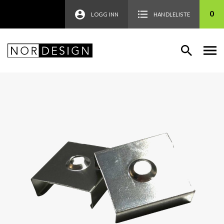
0
LOGG INN
HANDLELISTE