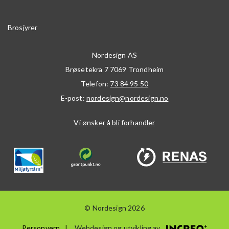
Brosjyrer
Nordesign AS
Brøsetekra 7
7069
Trondheim
Telefon:
73 84 95 50
E-post:
nordesign@nordesign.no
Vi ønsker å bli forhandler
© Nordesign 2026
Personvern
Webdesign og utvikling av