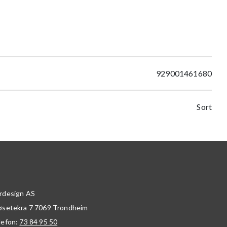
929001461680
Sort
rdesign AS
øsetekra 7
7069
Trondheim
lefon:
73 84 95 50