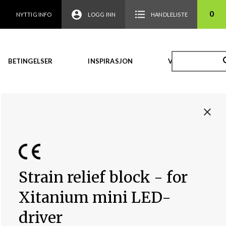
0
NYTTIG INFO
LOGG INN
HANDLELISTE
BETINGELSER
INSPIRASJON
VIDEO
Strain relief block - for
Xitanium mini LED-
driver