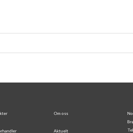
kter
Om oss
No
Br
Te
orhandler
Aktuelt