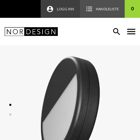
0
LOGG INN
HANDLELISTE