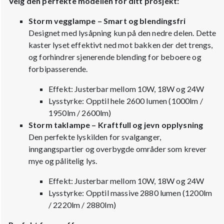
Velg den perfekte modellen for ditt prosjekt:
Storm vegglampe – Smart og blendingsfri
Designet med lysåpning kun på den nedre delen. Dette
kaster lyset effektivt ned mot bakken der det trengs,
og forhindrer sjenerende blending for beboere og
forbipasserende.
Effekt: Justerbar mellom 10W, 18W og 24W
Lysstyrke: Opptil hele 2600 lumen (1000lm /
1950lm / 2600lm)
Storm taklampe – Kraftfull og jevn opplysning
Den perfekte lyskilden for svalganger,
inngangspartier og overbygde områder som krever
mye og pålitelig lys.
Effekt: Justerbar mellom 10W, 18W og 24W
Lysstyrke: Opptil massive 2880 lumen (1200lm
/ 2220lm / 2880lm)