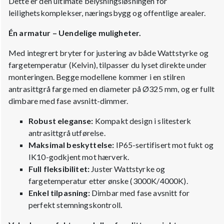
Dette er den ultimate belysningsløsningen for
leilighetskomplekser, næringsbygg og offentlige arealer.
Én armatur – Uendelige muligheter.
Med integrert bryter for justering av både Wattstyrke og
fargetemperatur (Kelvin), tilpasser du lyset direkte under
monteringen. Begge modellene kommer i en stilren
antrasittgrå farge med en diameter på Ø325 mm, og er fullt
dimbare med fase avsnitt-dimmer.
Robust eleganse:
Kompakt design i slitesterk
antrasittgrå utførelse.
Maksimal beskyttelse:
IP65-sertifisert mot fukt og
IK10-godkjent mot hærverk.
Full fleksibilitet:
Juster Wattstyrke og
fargetemperatur etter ønske (3000K/4000K).
Enkel tilpasning:
Dimbar med fase avsnitt for
perfekt stemningskontroll.