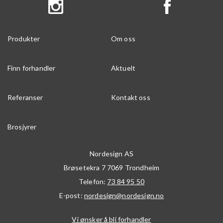
Produkter
Om oss
Finn forhandler
Aktuelt
Referanser
Kontakt oss
Brosjyrer
Nordesign AS
Brøsetekra 7
7069
Trondheim
Telefon:
73 84 95 50
E-post:
nordesign@nordesign.no
Vi ønsker å bli forhandler